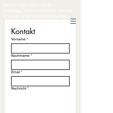
Versicherungsmakler in Berlin - 
unabhängig*, ehrlich & persönlich. Seit über 
20 Jahren für Familien, Selbstständige & 
Unternehmen.
Kontakt
Vorname
*
Nachmame
*
Email
*
Nachricht
*