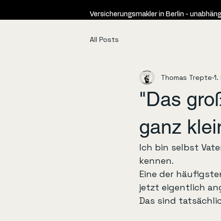
Versicherungsmakler in Berlin - unabhäng
All Posts
Thomas Trepte
1.
"Das gro
ganz klei
Ich bin selbst Vat
kennen.
Eine der häufigsten
jetzt eigentlich a
Das sind tatsächli