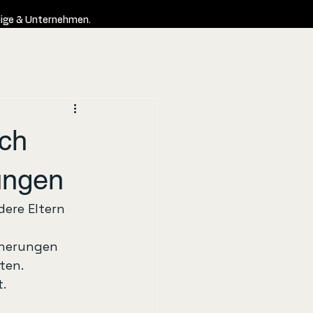
ändige & Unternehmen.
uch
rungen
dere Eltern 
icherungen 
ten.
.