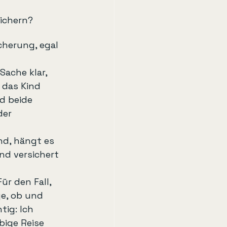
sichern?
cherung, egal 
Sache klar, 
 das Kind 
d beide 
der 
ind, hängt es 
nd versichert 
r den Fall, 
ge, ob und 
ig: Ich 
bige Reise 