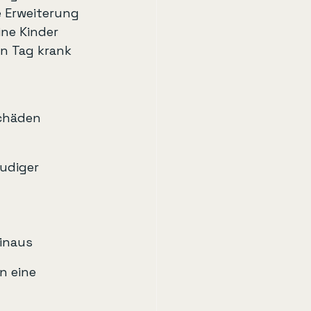
 Erweiterung 
ne Kinder 
n Tag krank 
Schäden 
eudiger
hinaus
n eine 